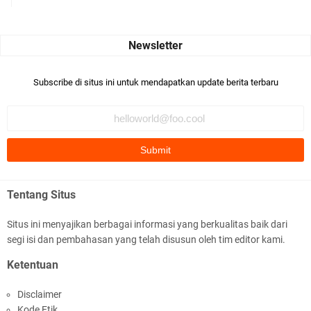
Seru banget... Tenang masih banyak peluang perbedaan golong
dari Islam. RASULULL …
Robiah Al Adawiyah
Bismillaah semoga pembuat artikel Alloh berikan pemahaman yg
Subscribe di situs ini untuk mendapatkan update berita terbaru
benar ttg salafi wa …
Fauzi Cihuyy
subhanallah
.::.arifLewisape.::.
Ada sejumlah pertanyaan kepada Anda dan jawablah dengan
Tentang Situs
jujur demi kebenaran Isl …
Situs ini menyajikan berbagai informasi yang berkualitas baik dari
...
segi isi dan pembahasan yang telah disusun oleh tim editor kami.
Bismillah.setelah membaca artikel ini, saya jadi semakin mantap
Ketentuan
mengikuti ust. K …
Disclaimer
Anonymous
Kode Etik