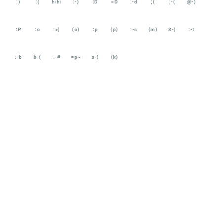
:)
:(
hihi
:-)
:D
=D
:-d
;(
;-(
@-)
:P
:o
:>)
(o)
:p
(p)
:-s
(m)
8-)
:-t
:-b
b-(
:-#
=p~
x-)
(k)