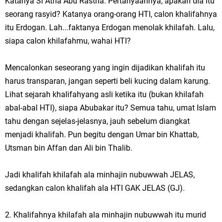
Katanya Si Atha Abu Rastha. Pertanyaannya, apakah dia itu
seorang rasyid? Katanya orang-orang HTI, calon khalifahnya
itu Erdogan. Lah...faktanya Erdogan menolak khilafah. Lalu,
siapa calon khilafahmu, wahai HTI?
Mencalonkan seseorang yang ingin dijadikan khalifah itu
harus transparan, jangan seperti beli kucing dalam karung.
Lihat sejarah khalifahyang asli ketika itu (bukan khilafah
abal-abal HTI), siapa Abubakar itu? Semua tahu, umat Islam
tahu dengan sejelas-jelasnya, jauh sebelum diangkat
menjadi khalifah. Pun begitu dengan Umar bin Khattab,
Utsman bin Affan dan Ali bin Thalib.
Jadi khalifah khilafah ala minhajin nubuwwah JELAS,
sedangkan calon khalifah ala HTI GAK JELAS (GJ).
2. Khalifahnya khilafah ala minhajin nubuwwah itu murid