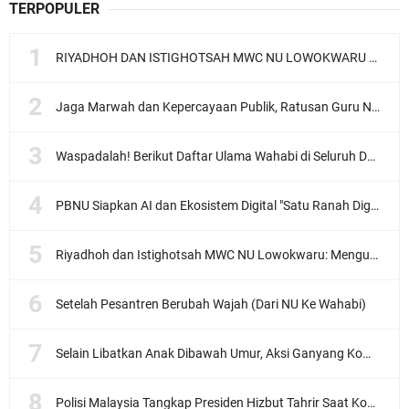
TERPOPULER
RIYADHOH DAN ISTIGHOTSAH MWC NU LOWOKWARU Menyambut Muktamar NU ke-35, Meneguhkan Sanad Laku Para Muassis
Jaga Marwah dan Kepercayaan Publik, Ratusan Guru Ngaji Kota Malang Serukan Deklarasi Ramah Anak
Waspadalah! Berikut Daftar Ulama Wahabi di Seluruh Dunia dan Karya-karyanya
PBNU Siapkan AI dan Ekosistem Digital "Satu Ranah Digital untuk Ulama", Siap Diluncurkan dalam Waktu Dekat!
Riyadhoh dan Istighotsah MWC NU Lowokwaru: Menguatkan Doa, Menjalin Ukhuwah Menyambut Muktamar NU ke-35
Setelah Pesantren Berubah Wajah (Dari NU Ke Wahabi)
Selain Libatkan Anak Dibawah Umur, Aksi Ganyang Komunis Jadi Sorotan Karena Ada Narasi Halal Sembelih Orang
Polisi Malaysia Tangkap Presiden Hizbut Tahrir Saat Konferensi Pers