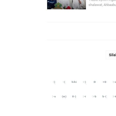
shalawat, Ahbaabu
Sila
:)
:(
hihi
:-)
:D
=D
:-
:-s
(m)
8-)
:-t
:-b
b-(
:-