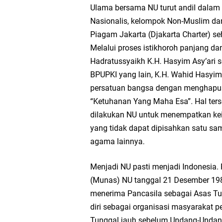
Ulama bersama NU turut andil dalam
Nasionalis, kelompok Non-Muslim dan
Piagam Jakarta (Djakarta Charter) seh
Melalui proses istikhoroh panjang d
Hadratussyaikh K.H. Hasyim Asy’ari s
BPUPKI yang lain, K.H. Wahid Hasyi
persatuan bangsa dengan menghapus
“Ketuhanan Yang Maha Esa”. Hal ter
dilakukan NU untuk menempatkan kei
yang tidak dapat dipisahkan satu sa
agama lainnya.
Menjadi NU pasti menjadi Indonesia
(Munas) NU tanggal 21 Desember 198
menerima Pancasila sebagai Asas Tu
diri sebagai organisasi masyarakat 
Tunggal jauh sebelum Undang-Undang