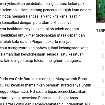
 menyelesaikan perdebatan sengit antara kelompok
 kelompok Islam tentang pencoretan tujuh kata dalam
ingga menjadi Pancasila yang kita kenal saat ini.
an konsultasi dengan para Ulama khususnya
erta berikhtiar meyakinkan tokoh-tokoh anggota
TER
m beriktikad untuk mengedepankan masa depan dan
 tujuh kata dalam Piagam Jakarta menjadi
sebut mengisyaratkan bahwa ijtihad kebangsaan yang
slaman dan keindonesiaan sebagai satu kesatuan
ma lain dengan tetap toleran menghormati agama-
. Pada era Orde Baru dilaksanakan Musyawarah Besar
3. NU kembali memainkan peranan strategisnya untuk
nggal Organisasi. NU secara tegas mendeklarasikan
pertama yang menerima Pancasila sebagai Asas
 Partai Politik dan Kemasyarakatan diundangkan. NU