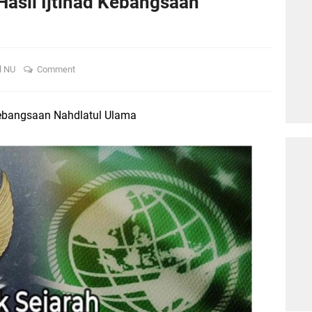
asil Ijtihad Kebangsaan
l NU
Comment
Kebangsaan Nahdlatul Ulama