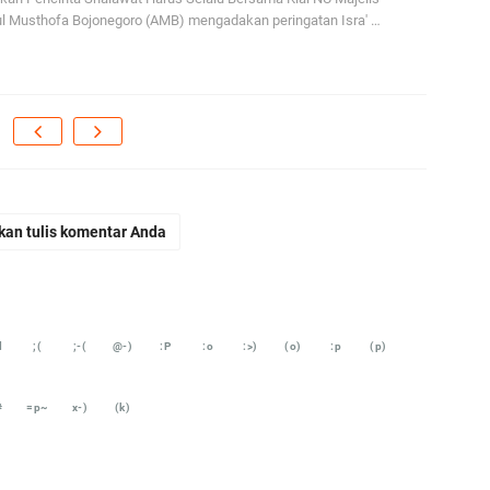
l Musthofa Bojonegoro (AMB) mengadakan peringatan Isra' …
Ma
di
En
Aw
me
Ad
Ad
kan tulis komentar Anda
Us
Ri
ja
go
d
;(
;-(
@-)
:P
:o
:>)
(o)
:p
(p)
#
=p~
x-)
(k)