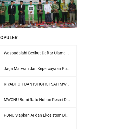
POPULER
Waspadalah! Berikut Daftar Ulama Wahabi di Seluruh Dunia dan Karya-karyanya
Jaga Marwah dan Kepercayaan Publik, Ratusan Guru Ngaji Kota Malang Serukan Deklarasi Ramah Anak
RIYADHOH DAN ISTIGHOTSAH MWC NU LOWOKWARU Menyambut Muktamar NU ke-35, Meneguhkan Sanad Laku Para Muassis
MWCNU Bumi Ratu Nuban Resmi Dilantik, Siap Perkuat Organisasi dan Khidmat untuk Umat
PBNU Siapkan AI dan Ekosistem Digital "Satu Ranah Digital untuk Ulama", Siap Diluncurkan dalam Waktu Dekat!