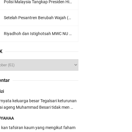
Polisi Malaysia Tangkap Presiden Hizbut Tahrir Saat Konferensi Pers
Setelah Pesantren Berubah Wajah (Dari NU Ke Wahabi)
Riyadhoh dan Istighotsah MWC NU Lowokwaru: Menguatkan Doa, Menjalin Ukhuwah Menyambut Muktamar NU ke-35
K
ntar
izi
rnyata keluarga besar Tegalsari keturunan
ai ageng Muhammad Besari tidak men …
UYAHAA
u kan tafsiran kaum yang mengikut faham