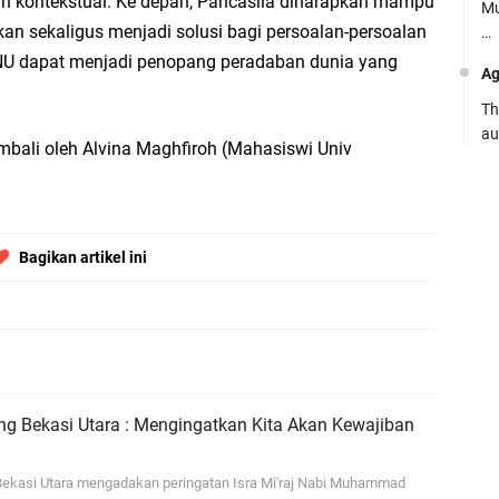
ih kontekstual. Ke depan, Pancasila diharapkan mampu
Mu
pkan sekaligus menjadi solusi bagi persoalan-persoalan
…
NU dapat menjadi penopang peradaban dunia yang
Ag
Th
au
embali oleh Alvina Maghfiroh (Mahasiswi Univ
Ca
Se
pe
Bagikan artikel ini
Ro
Bi
be
…
Fa
ng Bekasi Utara : Mengingatkan Kita Akan Kewajiban
su
.:
ekasi Utara mengadakan peringatan Isra Mi'raj Nabi Muhammad