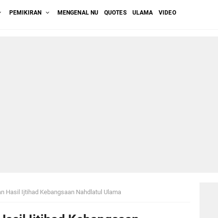
PEMIKIRAN
MENGENAL NU
QUOTES
ULAMA
VIDEO
n Hasil Ijtihad Kebangsaan Nahdlatul Ulama