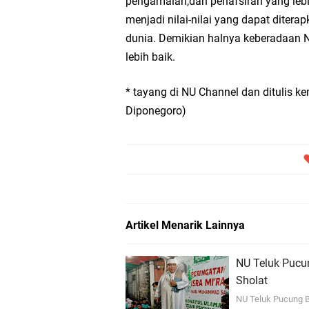
pengamalan,dan penafsiran yang leb
menjadi nilai-nilai yang dapat ditera
dunia. Demikian halnya keberadaan 
lebih baik.
* tayang di NU Channel dan ditulis k
Diponegoro)
Artikel Menarik Lainnya
NU Teluk Pucu
Sholat
NU Teluk Pucung B