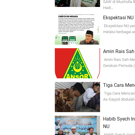
SAW di Musholla B
Hadi…
Ekspektasi NU
Ekspektasi NU ya
melalui berbagai
Amin Rais Sah
Amin Rais Sah Me
Gerakan Pemuda (G
Tiga Cara Men
Tiga Cara Mencari 
As-Sayyid Abdulah
Habib Syech In
NU
Habib Syech Ingat