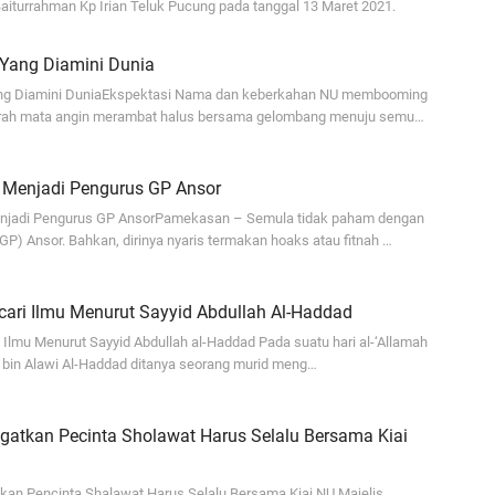
aiturrahman Kp Irian Teluk Pucung pada tanggal 13 Maret 2021.
Ad
ja
 Yang Diamini Dunia
...
ng Diamini DuniaEkspektasi Nama dan keberkahan NU membooming
Bi
 arah mata angin merambat halus bersama gelombang menuju semu…
ja
A
 Menjadi Pengurus GP Ansor
Ga
njadi Pengurus GP AnsorPamekasan – Semula tidak paham dengan
P) Ansor. Bahkan, dirinya nyaris termakan hoaks atau fitnah …
hi
A
cari Ilmu Menurut Sayyid Abdullah Al-Haddad
It
fo
Ilmu Menurut Sayyid Abdullah al-Haddad Pada suatu hari al-‘Allamah
 bin Alawi Al-Haddad ditanya seorang murid meng…
iq
Se
gatkan Pecinta Sholawat Harus Selalu Bersama Kiai
se
En
kan Pencinta Shalawat Harus Selalu Bersama Kiai NU Majelis