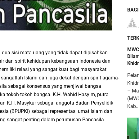
BAG
TERK
MWCN
 dua sisi mata uang yang tidak dapat dipisahkan
Dilan
ir dari spirit kehidupan kebangsaan Indonesia dan
Khid
memiliki relasi yang sangat kuat bagi masyarakat
Pela
 sangatlah Islami dan juga dekat dengan spirit agama-
Khid
sila sebagai konsensus yang menjiwai bangsa
– Ma
tika tokoh-tokoh bangsa. K.H. Wahid Hasyim, putra
(MWC
dan K.H. Masykur sebagai anggota Badan Penyelidik
Kab..
sia (BPUPKI) sebagai representasi umat Islam dan
ang sangat penting dalam perumusan Pancasila