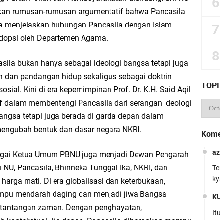
an rumusan-rumusan argumentatif bahwa Pancasila
ta menjelaskan hubungan Pancasila dengan Islam.
adopsi oleh Departemen Agama.
ila bukan hanya sebagai ideologi bangsa tetapi juga
n dan pandangan hidup sekaligus sebagai doktrin
TOPI
sial. Kini di era kepemimpinan Prof. Dr. K.H. Said Aqil
ktif dalam membentengi Pancasila dari serangan ideologi
angsa tetapi juga berada di garda depan dalam
engubah bentuk dan dasar negara NKRI.
Kome
az
 sebagai Ketua Umum PBNU juga menjadi Dewan Pengarah
i NU, Pancasila, Bhinneka Tunggal Ika, NKRI, dan
Te
ky
arga mati. Di era globalisasi dan keterbukaan,
ampu mendarah daging dan menjadi jiwa Bangsa
K
 tantangan zaman. Dengan penghayatan,
It