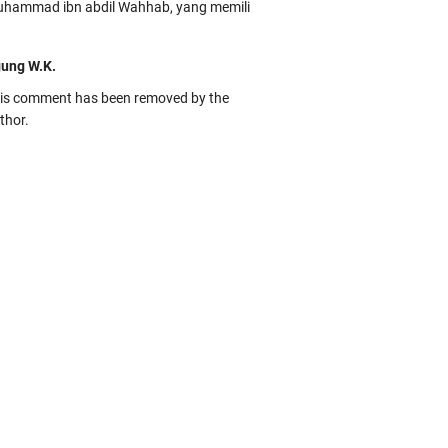
hammad ibn abdil Wahhab, yang memili
ung W.K.
is comment has been removed by the
thor.
kbas
ru banget... Tenang masih banyak peluang
rbedaan golong dari Islam. RASULULL …
biah Al Adawiyah
smillaah semoga pembuat artikel Alloh
rikan pemahaman yg benar ttg salafi wa
uzi Cihuyy
bhanallah
:.arifLewisape.::.