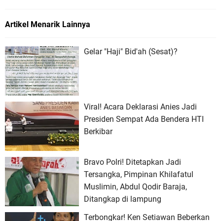
Artikel Menarik Lainnya
Gelar "Haji" Bid'ah (Sesat)?
Viral! Acara Deklarasi Anies Jadi
Presiden Sempat Ada Bendera HTI
Berkibar
Bravo Polri! Ditetapkan Jadi
Tersangka, Pimpinan Khilafatul
Muslimin, Abdul Qodir Baraja,
Ditangkap di lampung
Terbongkar! Ken Setiawan Beberkan