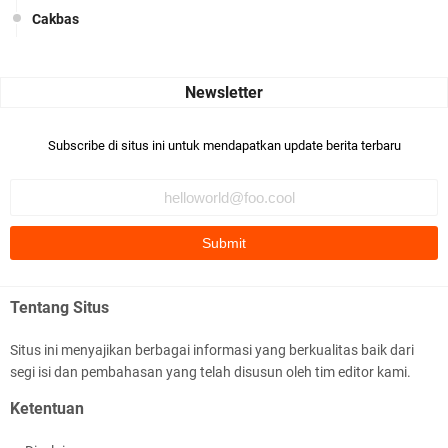
Cakbas
Seru banget... Tenang masih banyak peluang perbedaan golong
dari Islam. RASULULL …
Robiah Al Adawiyah
Bismillaah semoga pembuat artikel Alloh berikan pemahaman yg
Subscribe di situs ini untuk mendapatkan update berita terbaru
benar ttg salafi wa …
Fauzi Cihuyy
subhanallah
.::.arifLewisape.::.
Ada sejumlah pertanyaan kepada Anda dan jawablah dengan
Tentang Situs
jujur demi kebenaran Isl …
Situs ini menyajikan berbagai informasi yang berkualitas baik dari
...
segi isi dan pembahasan yang telah disusun oleh tim editor kami.
Bismillah.setelah membaca artikel ini, saya jadi semakin mantap
Ketentuan
mengikuti ust. K …