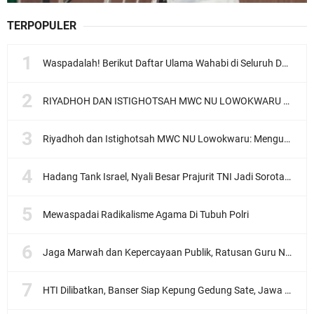
TERPOPULER
Waspadalah! Berikut Daftar Ulama Wahabi di Seluruh Dunia dan Karya-karyanya
RIYADHOH DAN ISTIGHOTSAH MWC NU LOWOKWARU Menyambut Muktamar NU ke-35, Meneguhkan Sanad Laku Para Muassis
Riyadhoh dan Istighotsah MWC NU Lowokwaru: Menguatkan Doa, Menjalin Ukhuwah Menyambut Muktamar NU ke-35
Hadang Tank Israel, Nyali Besar Prajurit TNI Jadi Sorotan Dunia
Mewaspadai Radikalisme Agama Di Tubuh Polri
Jaga Marwah dan Kepercayaan Publik, Ratusan Guru Ngaji Kota Malang Serukan Deklarasi Ramah Anak
HTI Dilibatkan, Banser Siap Kepung Gedung Sate, Jawa Barat