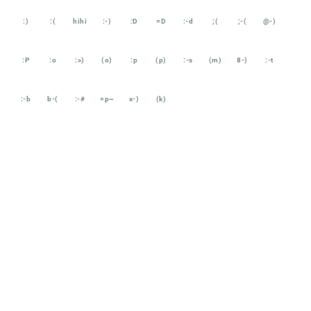
:)
:(
hihi
:-)
:D
=D
:-d
;(
;-(
@-)
:P
:o
:>)
(o)
:p
(p)
:-s
(m)
8-)
:-t
:-b
b-(
:-#
=p~
x-)
(k)