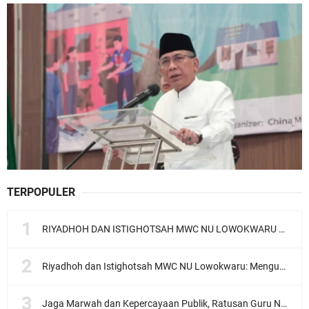
TERPOPULER
RIYADHOH DAN ISTIGHOTSAH MWC NU LOWOKWARU Menyambut Muktamar NU ke-35, Meneguhkan Sanad Laku Para Muassis
Riyadhoh dan Istighotsah MWC NU Lowokwaru: Menguatkan Doa, Menjalin Ukhuwah Menyambut Muktamar NU ke-35
Jaga Marwah dan Kepercayaan Publik, Ratusan Guru Ngaji Kota Malang Serukan Deklarasi Ramah Anak