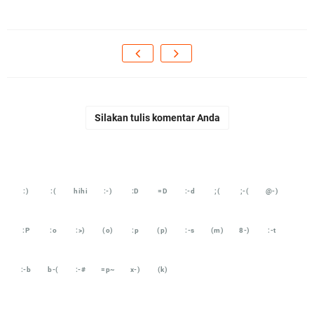
Silakan tulis komentar Anda
:)
:(
hihi
:-)
:D
=D
:-d
;(
;-(
@-)
:P
:o
:>)
(o)
:p
(p)
:-s
(m)
8-)
:-t
:-b
b-(
:-#
=p~
x-)
(k)