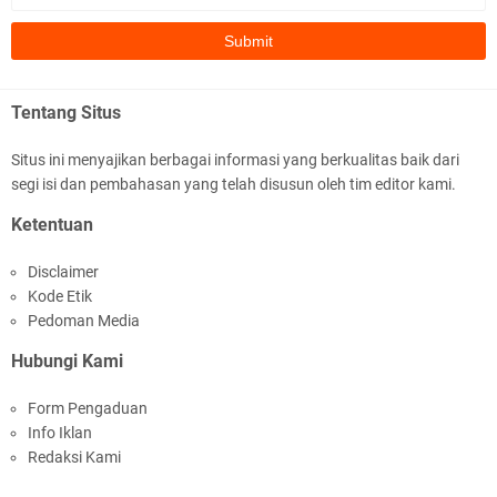
subhanallah
.::.arifLewisape.::.
Ada sejumlah pertanyaan kepada Anda dan jawablah dengan
Tentang Situs
jujur demi kebenaran Isl …
Situs ini menyajikan berbagai informasi yang berkualitas baik dari
...
segi isi dan pembahasan yang telah disusun oleh tim editor kami.
Bismillah.setelah membaca artikel ini, saya jadi semakin mantap
Ketentuan
mengikuti ust. K …
Disclaimer
Anonymous
Kode Etik
Gambling has been 1xbet half of} American history for tons of of
Pedoman Media
years now. Afte …
Hubungi Kami
Anonymous
Form Pengaduan
It has proved a key customer retention tool for sports activities
Info Iklan
guide operator …
Redaksi Kami
iqbal ramadhan