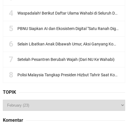
Waspadalah! Berikut Daftar Ulama Wahabi di Seluruh Dunia dan Karya-karyanya
PBNU Siapkan AI dan Ekosistem Digital "Satu Ranah Digital untuk Ulama", Siap Diluncurkan dalam Waktu Dekat!
Selain Libatkan Anak Dibawah Umur, Aksi Ganyang Komunis Jadi Sorotan Karena Ada Narasi Halal Sembelih Orang
Setelah Pesantren Berubah Wajah (Dari NU Ke Wahabi)
Polisi Malaysia Tangkap Presiden Hizbut Tahrir Saat Konferensi Pers
TOPIK
Komentar