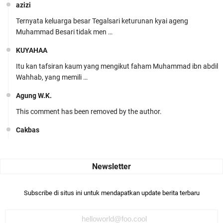
azizi
Ternyata keluarga besar Tegalsari keturunan kyai ageng
Muhammad Besari tidak men …
KUYAHAA
Itu kan tafsiran kaum yang mengikut faham Muhammad ibn abdil
Wahhab, yang memili …
Agung W.K.
This comment has been removed by the author.
Cakbas
Seru banget... Tenang masih banyak peluang perbedaan golong
dari Islam. RASULULL …
Robiah Al Adawiyah
Bismillaah semoga pembuat artikel Alloh berikan pemahaman yg
Subscribe di situs ini untuk mendapatkan update berita terbaru
benar ttg salafi wa …
Fauzi Cihuyy